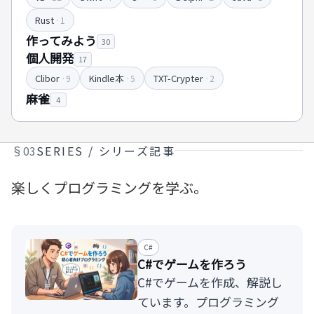
Rust
·1
作ってみよう
30
個人開発
17
Clibor
Kindle本
TXT-Crypter
·9
·5
·2
麻雀
4
§03
SERIES / シリーズ記事
楽しくプログラミングを学ぶ。
C#
C#でゲームを作ろう
C#でゲームを作成、解説し
ています。プログラミング