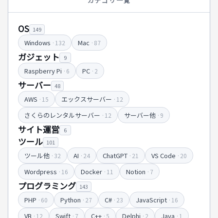
カテゴリ一覧
OS
149
Windows
Mac
·132
·87
ガジェット
9
Raspberry Pi
PC
·6
·2
サーバー
48
AWS
エックスサーバー
·15
·12
さくらのレンタルサーバー
サーバー他
·12
·9
サイト運営
6
ツール
101
ツール他
AI
ChatGPT
VS Code
·32
·24
·21
·20
Wordpress
Docker
Notion
·16
·11
·7
プログラミング
143
PHP
Python
C#
JavaScript
·60
·27
·23
·16
VB
Swift
C++
Delphi
Java
·12
·7
·5
·2
·1