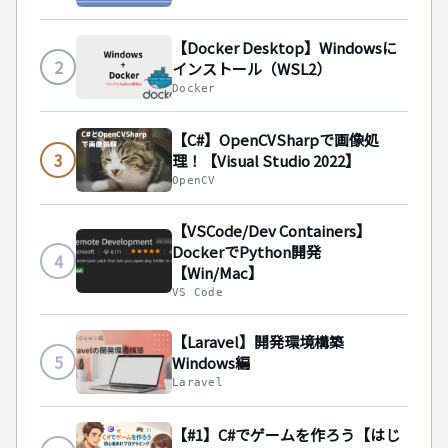
【Docker Desktop】Windowsに
2
インストール（WSL2）
Docker
【C#】OpenCVSharpで画像処
3
理！【Visual Studio 2022】
OpenCV
【VSCode/Dev Containers】
DockerでPython開発
4
【Win/Mac】
VS Code
【Laravel】開発環境構築
5
Windows編
Laravel
【#1】C#でゲームを作ろう【はじ