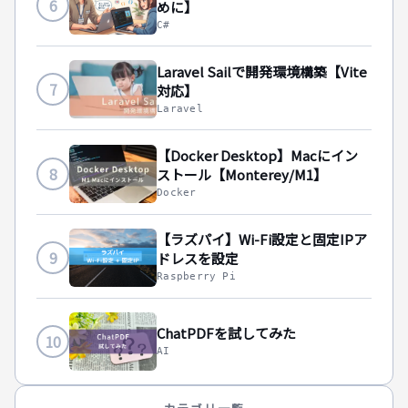
6
めに】
C#
Laravel Sailで開発環境構築【Vite
7
対応】
Laravel
【Docker Desktop】Macにイン
8
ストール【Monterey/M1】
Docker
【ラズパイ】Wi-Fi設定と固定IPア
9
ドレスを設定
Raspberry Pi
ChatPDFを試してみた
10
AI