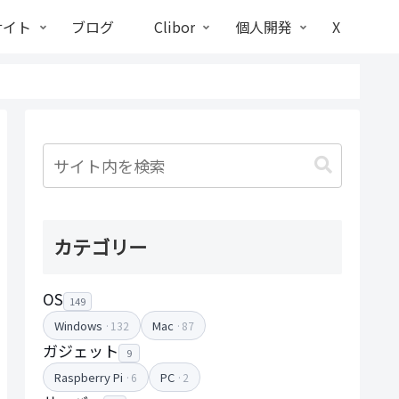
サイト
ブログ
Clibor
個人開発
X
カテゴリー
OS
149
Windows
Mac
·132
·87
ガジェット
9
Raspberry Pi
PC
·6
·2