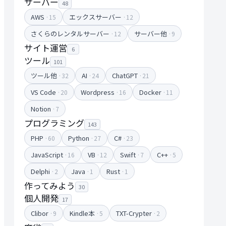
サーバー
48
AWS
エックスサーバー
·15
·12
さくらのレンタルサーバー
サーバー他
·12
·9
サイト運営
6
ツール
101
ツール他
AI
ChatGPT
·32
·24
·21
VS Code
Wordpress
Docker
·20
·16
·11
Notion
·7
プログラミング
143
PHP
Python
C#
·60
·27
·23
JavaScript
VB
Swift
C++
·16
·12
·7
·5
Delphi
Java
Rust
·2
·1
·1
作ってみよう
30
個人開発
17
Clibor
Kindle本
TXT-Crypter
·9
·5
·2