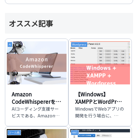
オススメ記事
AI
Wordpress
Amazon
【Windows】
CodeWhispererを試
XAMPPとWordPress
してみた
のインストール
AIコーディング支援サー
WindowsでWebアプリの
ビスである、Amazon
開発を行う場合に、
CodeWhispererを試して
XAMPPを利用すると便利
みました。
です。今回はさらに
ツール他
AWS
WordPressをインストー