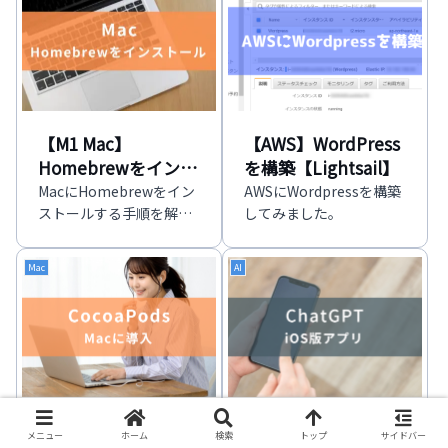
ルし構築してみます。
【M1 Mac】
【AWS】WordPress
Homebrewをインス
を構築【Lightsail】
トール
MacにHomebrewをイン
AWSにWordpressを構築
ストールする手順を解説
してみました。
します。
Mac
AI
【Mac】CocoaPods
【iPhone】iOS版
メニュー
ホーム
検索
トップ
サイドバー