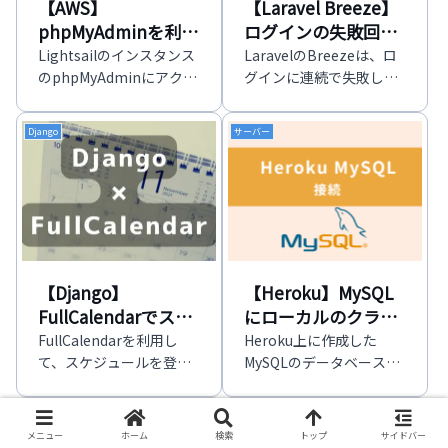
【AWS】
【Laravel Breeze】
phpMyAdminを利用
ログインの失敗回
する【Lightsail】
数・ロック時間の変
Lightsailのインスタンス
LaravelのBreezeは、ロ
のphpMyAdminにアクセ
更
グインに連続で失敗した
スする方法をまとめまし
場合にログインを一定時
た。
間できなくなる仕組みが
Django
サーバー
導入されていますが、そ
の回数・時間を変更して
みます。
【Django】
【Heroku】MySQL
FullCalendarでスケ
にローカルのクライ
ジュールのDB登録・
アントから接続
FullCalendarを利用し
Heroku上に作成した
表示【実践向け】
て、スケジュールを登録
MySQLのデータベース
しカレンダーに表示する
に、ローカルPCのクライ
簡単なWebアプリケーシ
アントから接続してデー
Laravel
Django
ョンを作成してみます。
タを確認します。
メニュー
ホーム
検索
トップ
サイドバー