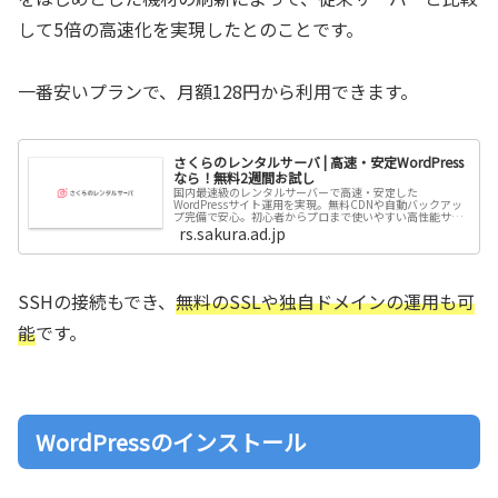
して5倍の高速化を実現したとのことです。
一番安いプランで、月額128円から利用できます。
さくらのレンタルサーバ | 高速・安定WordPress
なら！無料2週間お試し
国内最速級のレンタルサーバーで高速・安定した
WordPressサイト運用を実現。無料CDNや自動バックアッ
プ完備で安心。初心者からプロまで使いやすい高性能サー
バーを提供し、無料電話サポートで皆様に安心してお使い
rs.sakura.ad.jp
いただけます。
SSHの接続もでき、
無料のSSLや独自ドメインの運用も可
能
です。
WordPressのインストール