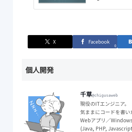
X
Facebook
0
個人開発
千草
@chigusaweb
現役のITエンジニア。
気ままにコードを書い
Webアプリ／Windo
(Java, PHP, Javascrip