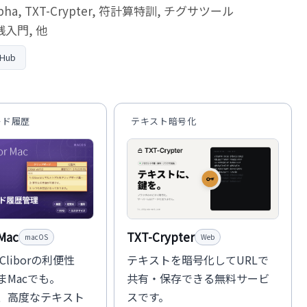
pha, TXT-Crypter, 符計算特訓, チグサツール
 実践入門, 他
tHub
ード履歴
テキスト暗号化
 Mac
TXT-Crypter
macOS
Web
版Cliborの利便性
テキストを暗号化してURLで
まMacでも。
共有・保存できる無料サービ
、高度なテキスト
スです。