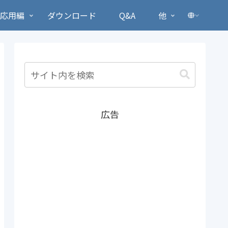
応用編
ダウンロード
Q&A
他
広告