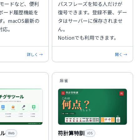
Oモードなど、便利
パスフレーズを知る人だけが
ボード履歴機能を
復号できます。登録不要、デー
。macOS最新の
タはサーバーに保存されませ
も対応。
ん。
Notionでも利用できます。
詳しく →
開く →
麻雀
ル
符計算特訓
Web
iOS