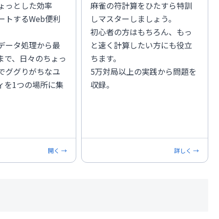
ょっとした効率
麻雀の符計算をひたすら特訓
ートするWeb便利
しマスターしましょう。
初心者の方はもちろん、もっ
データ処理から最
と速く計算したい方にも役立
携まで、日々のちょっ
ちます。
でググりがちなユ
5万対局以上の実践から問題を
ィを1つの場所に集
収録。
開く →
詳しく →