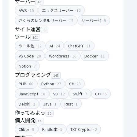
サーバー
48
AWS
エックスサーバー
·15
·12
さくらのレンタルサーバー
サーバー他
·12
·9
サイト運営
6
ツール
101
ツール他
AI
ChatGPT
·32
·24
·21
VS Code
Wordpress
Docker
·20
·16
·11
Notion
·7
プログラミング
143
PHP
Python
C#
·60
·27
·23
JavaScript
VB
Swift
C++
·16
·12
·7
·5
Delphi
Java
Rust
·2
·1
·1
作ってみよう
30
個人開発
17
Clibor
Kindle本
TXT-Crypter
·9
·5
·2