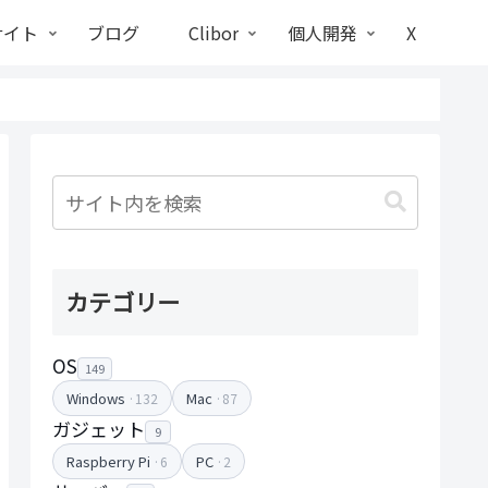
サイト
ブログ
Clibor
個人開発
X
カテゴリー
OS
149
Windows
Mac
·132
·87
ガジェット
9
Raspberry Pi
PC
·6
·2