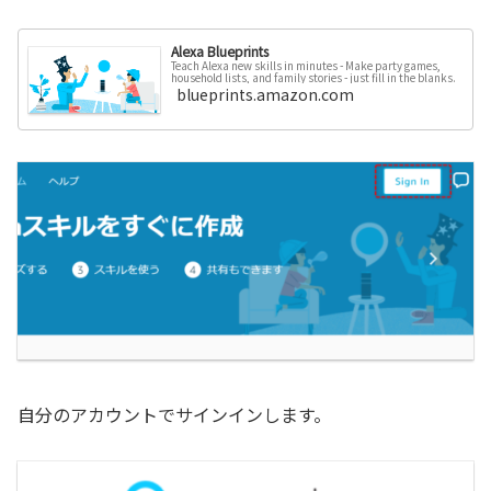
Alexa Blueprints
Teach Alexa new skills in minutes - Make party games,
household lists, and family stories - just fill in the blanks.
blueprints.amazon.com
自分のアカウントでサインインします。