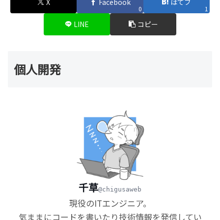
X
Facebook
はてブ
0
1
LINE
コピー
個人開発
千草
@chigusaweb
現役のITエンジニア。
気ままにコードを書いたり技術情報を発信してい