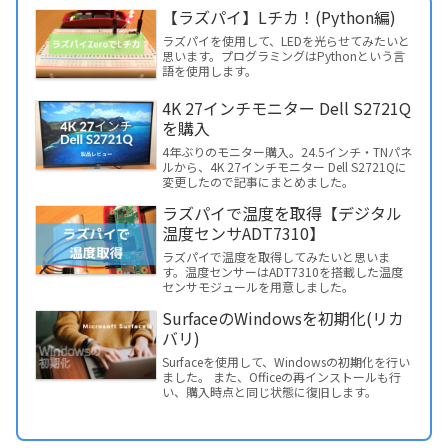
【ラズパイ】Lチカ！(Python編)
ラズパイを使用して、LEDを光らせてみたいと
思います。プログラミングはPythonという言
語を使用します。
4K 27インチモニター Dell S2721Q
を購入
4年ぶりのモニター購入。24.5インチ・TNパネ
ルから、4K 27インチモニター Dell S2721Qに
変更したので記事にまとめました。
ラズパイで温度を取得【デジタル
温度センサADT7310】
ラズパイで温度を取得してみたいと思いま
す。温度センサーはADT7310を搭載した温度
センサモジュールを用意しました。
SurfaceのWindowsを初期化(リカ
バリ)
Surfaceを使用して、Windowsの初期化を行い
ました。 また、Officeの再インストールも行
い、購入時点と同じ状態に復旧します。