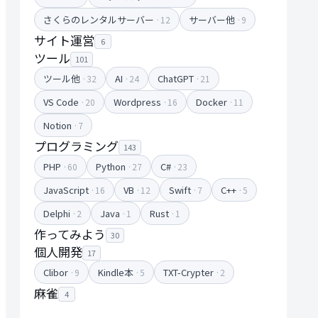
さくらのレンタルサーバー
サーバー他
·12
·9
サイト運営
6
ツール
101
ツール他
AI
ChatGPT
·32
·24
·21
VS Code
Wordpress
Docker
·20
·16
·11
Notion
·7
プログラミング
143
PHP
Python
C#
·60
·27
·23
JavaScript
VB
Swift
C++
·16
·12
·7
·5
Delphi
Java
Rust
·2
·1
·1
作ってみよう
30
個人開発
17
Clibor
Kindle本
TXT-Crypter
·9
·5
·2
麻雀
4