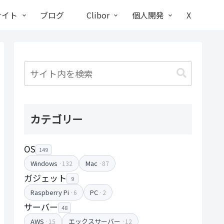
サイト
ブログ
Clibor
個人開発
X
カテゴリー
OS
149
Windows
Mac
·132
·87
ガジェット
9
Raspberry Pi
PC
·6
·2
サーバー
48
AWS
エックスサーバー
·15
·12