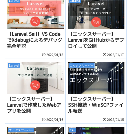
Laravel
Laravel
【Laravel Sail】VS Code
【エックスサーバー】
でXdebugによるデバッグ
LaravelをGitHubからデプ
完全解説
ロイして公開
2022/01/18
2022/01/17
Laravel
エックスサーバー
【エックスサーバー】
【エックスサーバー】
Laravelで作成したWebア
SSH接続・WinSCPファイ
プリを公開
ル転送
2022/01/16
2022/01/15
エックスサーバー
C++