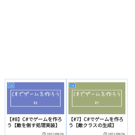
C#
C#
【#8】C#でゲームを作ろ
【#7】C#でゲームを作ろ
う【敵を倒す処理実装】
う【敵クラスの生成】
2021/09/26
2021/09/26