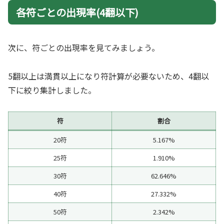
各符ごとの出現率(4翻以下)
次に、符ごとの出現率を見てみましょう。
5翻以上は満貫以上になり符計算が必要ないため、4翻以
下に絞り集計しました。
符
割合
20符
5.167%
25符
1.910%
30符
62.646%
40符
27.332%
50符
2.342%