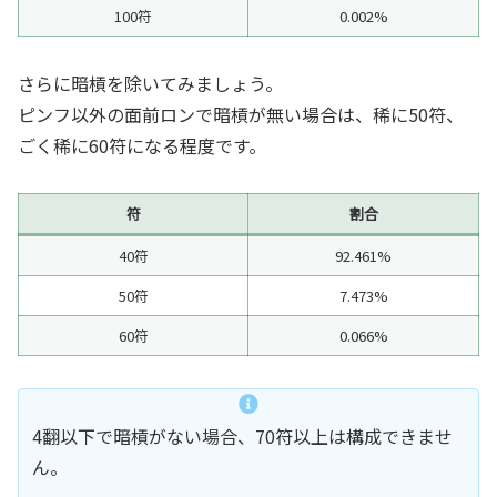
100符
0.002%
さらに暗槓を除いてみましょう。
ピンフ以外の面前ロンで暗槓が無い場合は、稀に50符、
ごく稀に60符になる程度です。
符
割合
40符
92.461%
50符
7.473%
60符
0.066%
4翻以下で暗槓がない場合、70符以上は構成できませ
ん。