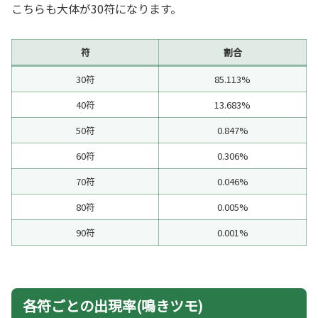
こちらも大体が30符になります。
符
割合
30符
85.113%
40符
13.683%
50符
0.847%
60符
0.306%
70符
0.046%
80符
0.005%
90符
0.001%
各符ごとの出現率(鳴きツモ)