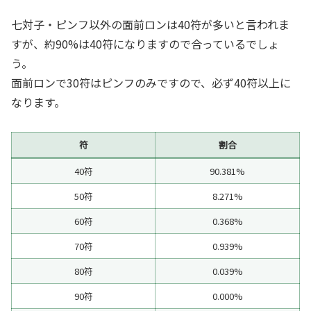
七対子・ピンフ以外の面前ロンは40符が多いと言われま
すが、約90%は40符になりますので合っているでしょ
う。
面前ロンで30符はピンフのみですので、必ず40符以上に
なります。
符
割合
40符
90.381%
50符
8.271%
60符
0.368%
70符
0.939%
80符
0.039%
90符
0.000%