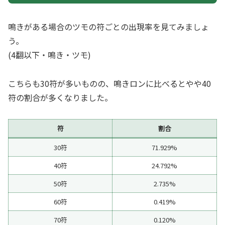
鳴きがある場合のツモの符ごとの出現率を見てみましょ
う。
(4翻以下・鳴き・ツモ)
こちらも30符が多いものの、鳴きロンに比べるとやや40
符の割合が多くなりました。
符
割合
30符
71.929%
40符
24.792%
50符
2.735%
60符
0.419%
70符
0.120%