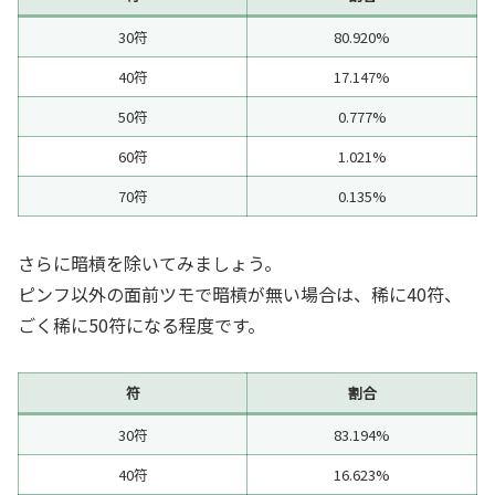
30符
80.920%
40符
17.147%
50符
0.777%
60符
1.021%
70符
0.135%
さらに暗槓を除いてみましょう。
ピンフ以外の面前ツモで暗槓が無い場合は、稀に40符、
ごく稀に50符になる程度です。
符
割合
30符
83.194%
40符
16.623%