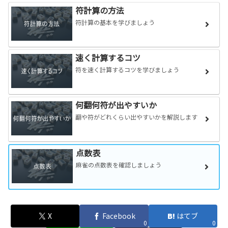
符計算の方法
符計算の基本を学びましょう
速く計算するコツ
符を速く計算するコツを学びましょう
何翻何符が出やすいか
翻や符がどれくらい出やすいかを解説します
点数表
麻雀の点数表を確認しましょう
X
Facebook
はてブ
0
0